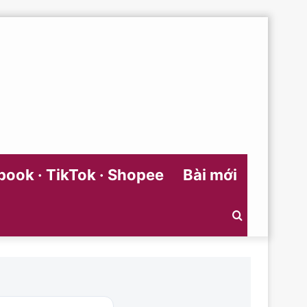
ook · TikTok · Shopee
Bài mới
Search
for