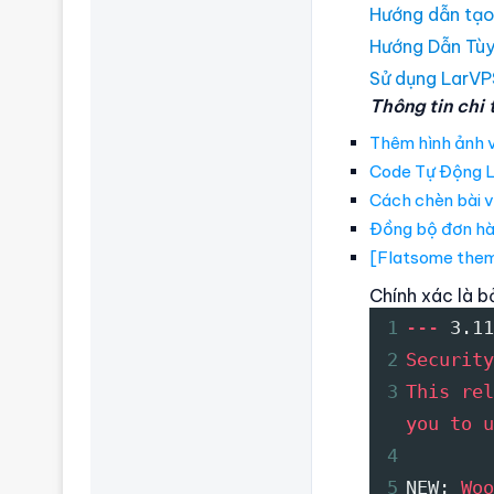
Hướng dẫn tạo
Hướng Dẫn Tùy
Sử dụng LarVPS
Thông tin chi t
Thêm hình ảnh 
Code Tự Động L
Cách chèn bài v
Đồng bộ đơn hà
[Flatsome them
Chính xác là b
1
---
 3.11
2
Security
3
This rel
you to
u
4
5
NEW: 
Woo