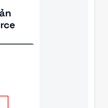
sản
rce