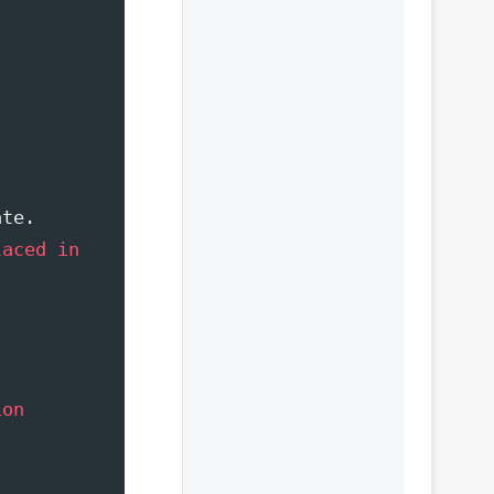
ate.
laced in
on 