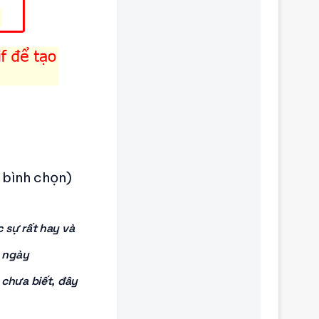
1 bình chọn)
 sự rất hay và
n ngày
 chưa biết, đây