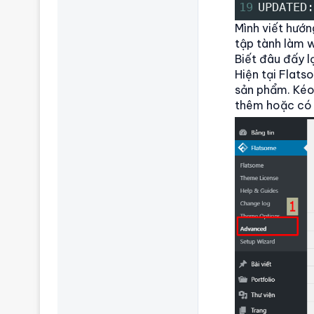
19
UPDATED:
Mình viết hướ
tập tành làm w
Biết đâu đấy l
Hiện tại Flat
sản phẩm. Kéo 
thêm hoặc có t