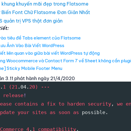
 khung khuyến mãi đẹp trong Flatsome
 Biến Font Chữ Flatsome Đơn Giản Nhất
 quản trị VPS thật đơn giản
iết:
vào tiêu đề Tabs element của Flatsome
ưu Ảnh Vào Bài Viết WordPress
iết liên quan vào giữa bài viết WordPress tự động
ng Woocommerce và Contact Form 7 về Sheet không cần plugi
e] Sticky Mobile Footer Menu
ản 3.11 phát hành ngày 21/4/2020
.
1 (21
.04.
20)
---
 release
!
ease
contains a
fix to
harden security
, 
we e
pdate your
sites as
soon as
 possible.
Commerce 4
.
1 compatibility
.