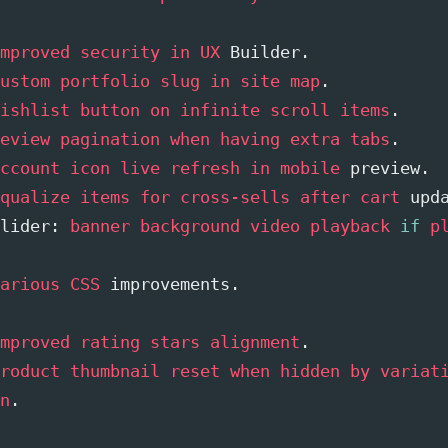
mproved security
in UX
 Builder.
ustom portfolio
slug in
site map
.
ishlist button
on infinite
scroll items
.
eview pagination
when having
extra tabs
.
ccount icon
live refresh
in mobile
 preview.
qualize items
for cross-sells
after cart
 upd
lider: 
banner background
video playback
if
p
arious CSS
 improvements.
mproved rating
stars alignment
.
roduct thumbnail
reset when
hidden by
variati
n
.