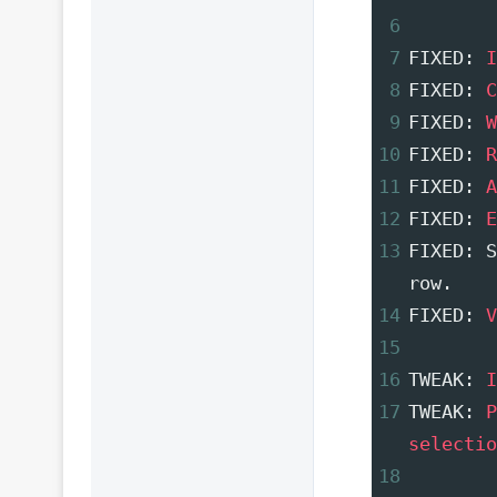
6
7
FIXED: 
I
8
FIXED: 
C
9
FIXED: 
W
10
FIXED: 
R
11
FIXED: 
A
12
FIXED: 
E
13
FIXED: S
row.
14
FIXED: 
V
15
16
TWEAK: 
I
17
TWEAK: 
P
selectio
18