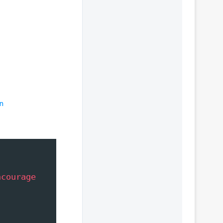
n
ncourage