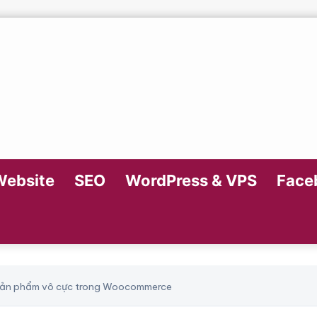
Website
SEO
WordPress & VPS
Faceb
éo sản phẩm vô cực trong Woocommerce