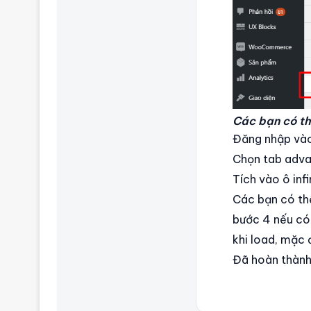
Các bạn có th
Đăng nhập vào
Chọn tab advan
Tích vào ô inf
Các bạn có thể
bước 4 nếu có 
khi load, mặc 
Đã hoàn thành,