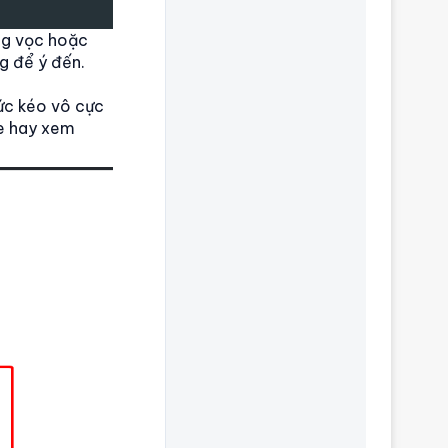
ng vọc hoặc
g để ý đến.
ức kéo vô cực
re hay xem