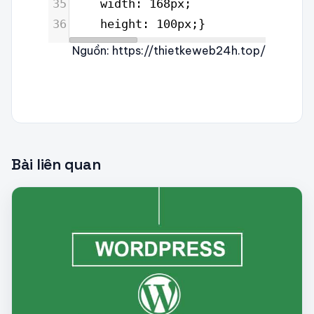
35
    width: 168px;
36
    height: 100px;}
Nguồn: https://thietkeweb24h.top/
Bài liên quan