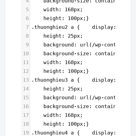
4
    background-size: contain;
5
    width: 168px;
6
    height: 100px;}
7
.thuonghieu2 a {    display: block
8
    height: 25px;
9
    background: url(/wp-content/up
10
    background-size: contain;
11
    width: 168px;
12
    height: 100px;}
13
.thuonghieu3 a {    display: block
14
    height: 25px;
15
    background: url(/wp-content/up
16
    background-size: contain;
17
    width: 168px;
18
    height: 100px;}
19
.thuonghieu4 a {    display: block