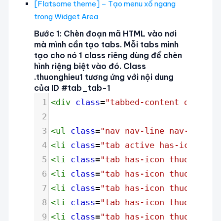
[Flatsome theme] – Tạo menu xổ ngang
trong Widget Area
Bước 1: Chèn đoạn mã HTML vào nơi
mà mình cần tạo tabs. Mỗi tabs mình
tạo cho nó 1 class riêng dùng để chèn
hình riệng biệt vào đó. Class
.thuonghieu1 tương ứng với nội dung
của ID #tab_tab-1
1
<
div
class
=
"tabbed-content dich-vu
2
3
<
ul
class
=
"nav nav-line nav-upperc
4
<
li
class
=
"tab active has-icon thu
5
<
li
class
=
"tab has-icon thuonghieu
6
<
li
class
=
"tab has-icon thuonghieu
7
<
li
class
=
"tab has-icon thuonghieu
8
<
li
class
=
"tab has-icon thuonghieu
9
<
li
class
=
"tab has-icon thuonghieu