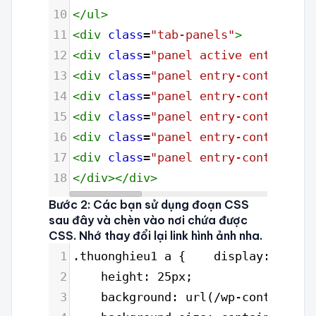
10
</
ul
>
11
<
div
class
=
"tab-panels"
>
12
<
div
class
=
"panel active entry-con
13
<
div
class
=
"panel entry-content"
i
14
<
div
class
=
"panel entry-content"
i
15
<
div
class
=
"panel entry-content"
i
16
<
div
class
=
"panel entry-content"
i
17
<
div
class
=
"panel entry-content"
i
18
</
div
></
div
>
Bước 2: Các bạn sử dụng đoạn CSS
sau đây và chèn vào nơi chứa được
CSS. Nhớ thay đổi lại link hình ảnh nha.
1
.thuonghieu1 a {    display: block
2
    height: 25px;
3
    background: url(/wp-content/up