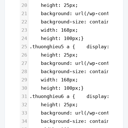
20
    height: 25px;
21
    background: url(/wp-content/up
22
    background-size: contain;
23
    width: 168px;
24
    height: 100px;}
25
.thuonghieu5 a {    display: block
26
    height: 25px;
27
    background: url(/wp-content/up
28
    background-size: contain;
29
    width: 168px;
30
    height: 100px;}
31
.thuonghieu6 a {    display: block
32
    height: 25px;
33
    background: url(/wp-content/up
34
    background-size: contain;