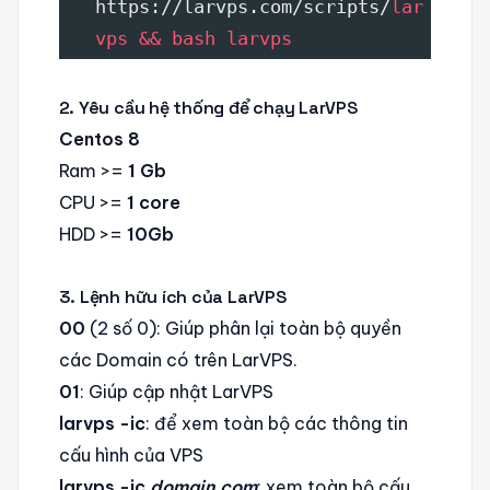
https://larvps.com/scripts/
lar
vps &&
bash larvps
2. Yêu cầu hệ thống để chạy LarVPS
Centos 8
Ram >=
1 Gb
CPU >=
1 core
HDD >=
10Gb
3. Lệnh hữu ích của LarVPS
00
(2 số 0): Giúp phân lại toàn bộ quyền
các Domain có trên LarVPS.
01
: Giúp cập nhật LarVPS
larvps -ic
: để xem toàn bộ các thông tin
cấu hình của VPS
larvps -ic
domain.com
: xem toàn bộ cấu