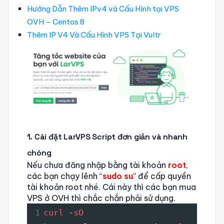
Hướng Dẫn Thêm IPv4 và Cấu Hình tại VPS
OVH – Centos 8
Thêm IP V4 Và Cấu Hình VPS Tại Vultr
1. Cài đặt LarVPS Script đơn giản và nhanh
chóng
Nếu chưa đăng nhập bằng tài khoản
root
,
các bạn chạy lênh “
sudo su
” để cấp quyền
tài khoản root nhé. Cái này thì các bạn mua
VPS ở OVH thì chắc chắn phải sử dụng.
1
curl -sO