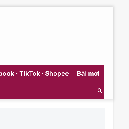
ook · TikTok · Shopee
Bài mới
Search
for