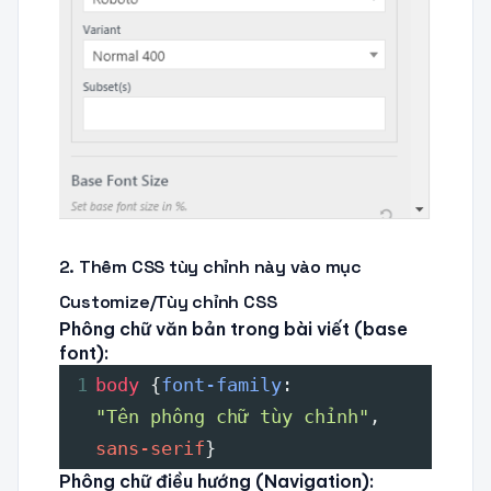
2. Thêm CSS tùy chỉnh này vào mục
Customize/Tùy chỉnh CSS
Phông chữ văn bản trong bài viết (base
font):
1
body 
{
font-family
: 
"Tên phông chữ tùy chỉnh"
, 
sans-serif
}
Phông chữ điều hướng (Navigation):