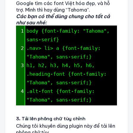
Google tìm các font Việt hóa đẹp, và hỗ
trợ. Mình thì hay dùng “Tahoma”.
Các bạn có thể dùng chung cho tất cả
như sau nhé:
1
body {font-family: "Tahoma", 
sans-serif}
2
.nav> li> a {font-family: 
"Tahoma", sans-serif;}
3
h1, h2, h3, h4, h5, h6, 
.heading-font {font-family: 
"Tahoma", sans-serif;}
4
.alt-font {font-family: 
"Tahoma", sans-serif;}
3.
Tải lên phông chữ tùy chỉnh
Chúng tôi khuyên dùng plugin này để tải lên
phông chữ tùy