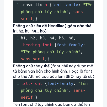
1
.nav> li> 
a 
{
font-family
: 
"Tên 
phông chữ tùy chỉnh"
, 
sans-
serif
;}
Phông chữ tiêu đề Headline( gồm các thẻ
h1, h2, h3, h4… h6):
1
h1, h2, h3, h4, h5, h6, 
.
heading-font
 {
font-family
: 
"Tên phông chữ tùy chỉnh"
, 
sans-serif
;}
Phông chữ thay thế
(font chữ này được mô
tả bằng văn bản cho hình ảnh. Hoặc là font
cho thẻ Alt mà các bác làm SEO hay tối ưu)
1
.
alt-font
 {
font-family
: 
"Tên 
phông chữ tùy chỉnh"
, 
sans-
serif
;}
Tên font chữ tùy chỉnh các bạn có thể lên