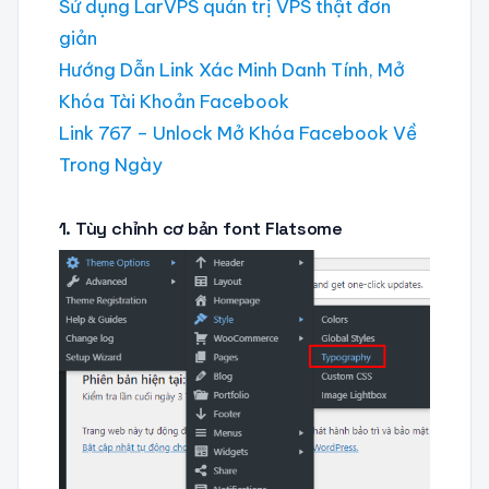
Sử dụng LarVPS quản trị VPS thật đơn
giản
Hướng Dẫn Link Xác Minh Danh Tính, Mở
Khóa Tài Khoản Facebook
Link 767 – Unlock Mở Khóa Facebook Về
Trong Ngày
1. Tùy chỉnh cơ bản font Flatsome