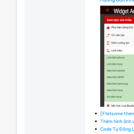
[Flatsome them
Thêm hình ảnh 
Code Tự Động L