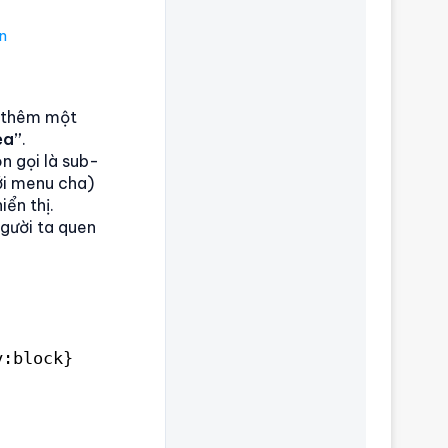
n
ể thêm một
ea”
.
 gọi là sub-
ới menu cha)
iển thị.
người ta quen
y:block}