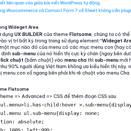
iết liên quan vào giữa bài viết WordPress tự động
ng Woocommerce và Contact Form 7 về Sheet không cần plugi
rong Wideget Area
ử dụng
UX BUILDER
của theme
Flatsome
, chúng ta có th
o vị trí bất kỳ trong trang sử dụng element
“Wideget Ar
u một mục nào đó của menu có các mục menu con (hay còn
 định
sub-menu
của nó hiển thị cực kỳ chán (ngay bên dư
lick chuột
(bấm chuột) vào
menu cha
thì
sub-menu
mới h
như 90% người dùng Việt Nam không ưa kiểu hiển thị này, 
thị menu con xổ ngang bên phải khi rê chuột vào menu Cha.
eme Flatsome
Theme => Advanced => CSS để thêm đoạn CSS sau
 ul.menu>li.has-child:hover >.sub-menu{displa
 ul.menu ul.sub-menu{display: none;
ition: absolute;
th: 100%; left:99%;