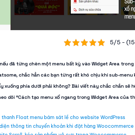
5/5 - (15
 nếu đã từng chèn một
menu
bất kỳ vào
Widget Area
trong 
latsome
, chắc hẳn các bạn từng rất khó chịu khi
sub-menu
y xuống phía dưới phải không? Bài viết này chắc chắn sẽ 
heo dõi
“Cách tạo menu xổ ngang trong Widget Area của 
 thanh Float menu bám sát lề cho website WordPress
 diện thông tin chuyển khoản khi đặt hàng Woocommerce
inite Scroll, kéo sản phẩm vô cực trong Woocommerce