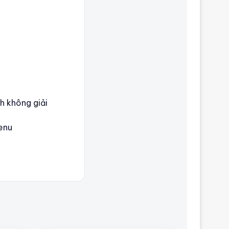
h không giải
enu