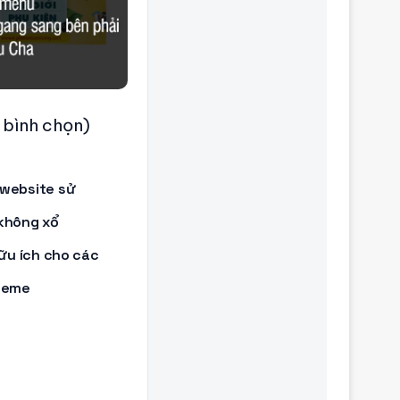
 bình chọn)
website sử
không xổ
hữu ích cho các
theme