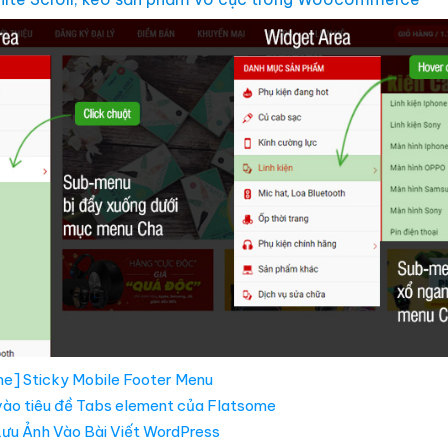
e] Sticky Mobile Footer Menu
vào tiêu đề Tabs element của Flatsome
ưu Ảnh Vào Bài Viết WordPress