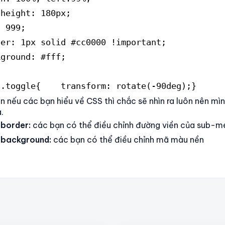
-height: 180px;
: 999;
der: 1px solid #cc0000 !important;
kground: #fff;
 .toggle{    transform: rotate(-90deg);}
 nếu các bạn hiểu về CSS thì chắc sẽ nhìn ra luôn nên mìn
.
 border:
các bạn có thể điều chỉnh đường viền của sub-m
h background:
các bạn có thể điều chỉnh mã màu nền