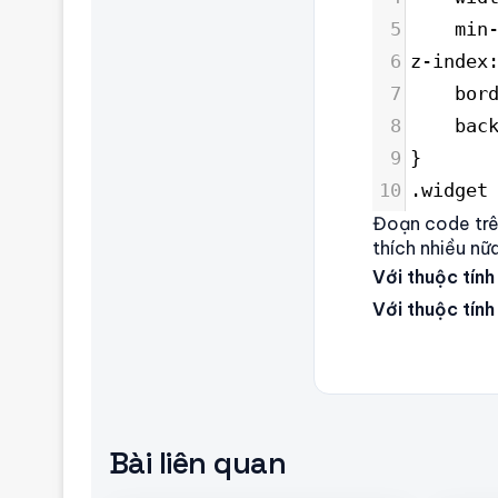
5
    min
6
z-index
7
    bor
8
    bac
9
}
10
.widget
Đoạn code trên
thích nhiều nữa
Với thuộc tính
Với thuộc tín
Bài liên quan