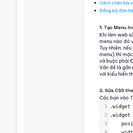
Cách chèn bài v
Đồng bộ đơn hà
1. Tạo Menu t
Khi làm web s
menu nào đó và
Tuy nhiên, nế
menu) thì mặc
và buộc phải
C
Vấn đề là gần 
với kiểu hiển 
2. Sửa CSS th
Các bạn vào 
1
.widget
2
.widget
3
    pos
4
    wid