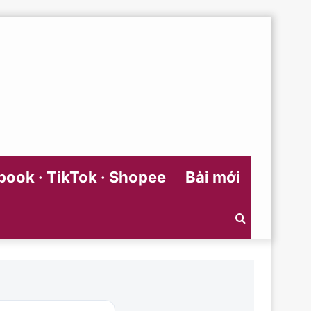
ook · TikTok · Shopee
Bài mới
Search
for