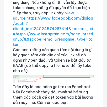
ứng dụng. Nếu không ấn thì vẫn lấy được
token nhưng không đủ quyền để thực hiện.
Tiếp theo, truy cập link này:
view-
source:https://www.facebook.com/dialog
/oauth?
client_id=124024574287414&redirect_uri
=https://www.instagram.com/accounts/si
gnup/&&scope=email&response_type=to
ken
Các bạn không cần quan tâm nội dung là gì,
hãy quan tâm đến địa chỉ của link sẽ có
dạng như bên dưới. Và token sẽ bắt đầu từ
EAAB (có thể copy ra file note để lấy token
cho dễ).
Trên đây là các cách get token Facebook.
Nếu Facebook thay đổi, mình sẽ bổ xung
thêm các cách để get token vào bài hướng
dẫn này nhé. Cảm ơn các bạn.