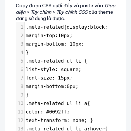
Copy đoạn CSS dưới đây và paste vào
Giao
diện > Tùy chỉnh > Tùy chỉnh CSS
của theme
đang sử dụng là được.
1
.meta-related{display:block;
2
margin-top:10px;
3
margin-bottom: 10px;
4
} 
5
.meta-related ul li {
6
list-style: square;
7
font-size: 15px;
8
margin-bottom:0px;
9
} 
10
.meta-related ul li a{
11
color: #0092ff;
12
text-transform: none; } 
13
.meta-related ul li a:hover{