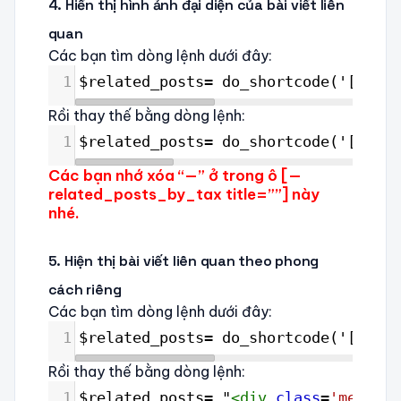
4. Hiển thị hình ảnh đại diện của bài viết liên
quan
Các bạn tìm dòng lệnh dưới đây:
1
$related_posts= do_shortcode('[---re
Rồi thay thế bằng dòng lệnh:
1
$related_posts= do_shortcode('[---re
Các bạn nhớ xóa “—” ở trong ô [—
related_posts_by_tax title=””] này
nhé.
5. Hiện thị bài viết liên quan theo phong
cách riêng
Các bạn tìm dòng lệnh dưới đây:
1
$related_posts= do_shortcode('[---re
Rồi thay thế bằng dòng lệnh:
1
$related_posts= "
<
div
class
=
'meta-re