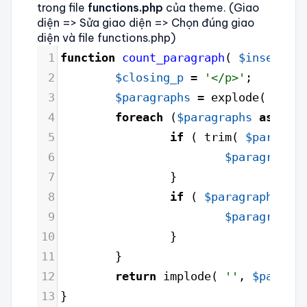
trong file
functions.php
của theme. (Giao
diện => Sửa giao diện => Chọn đúng giao
diện và file functions.php)
1
function
count_paragraph
( 
$insertion
2
$closing_p
=
'</p>'
;
3
$paragraphs
=
explode
( 
$clos
4
foreach
 (
$paragraphs
as
$ind
5
if
 ( 
trim
( 
$paragrap
6
$paragraphs
[
7
                }
8
if
 ( 
$paragraph_id
=
9
$paragraphs
[
10
                }
11
        }
12
return
implode
( 
''
, 
$paragra
13
}