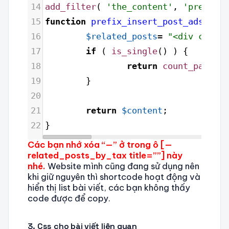
14
add_filter
( 
'the_content'
, 
'prefix_i
15
function
prefix_insert_post_ads
( 
$co
16
$related_posts
=
"<div class=
17
if
 ( 
is_single
() ) {
18
return
count_paragra
19
        }
20
21
return
$content
;
22
}
Các bạn nhớ xóa “—” ở trong ô [—
related_posts_by_tax title=””] này
nhé.
Website mình cũng đang sử dụng nên
khi giữ nguyên thì shortcode hoạt động và
hiển thị list bài viết, các bạn không thấy
code được để copy.
3. Css cho bài viết liên quan