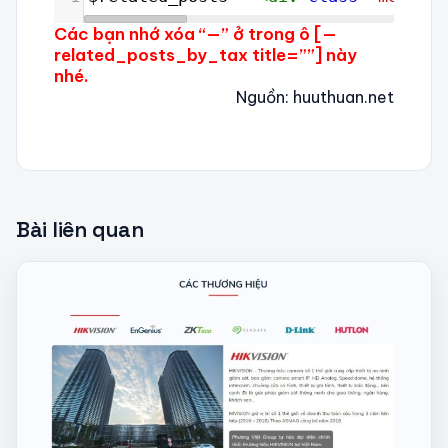
Các bạn nhớ xóa “—” ở trong ô [—
related_posts_by_tax title=””] này
nhé.
Nguồn: huuthuan.net
Bài liên quan