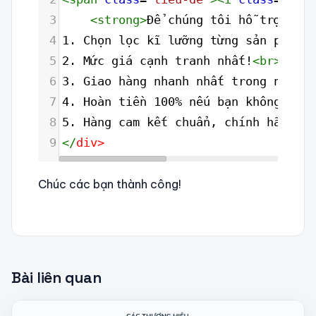
3
<
strong
>
Để chúng tôi hỗ trợ bạn 
4
1. Chọn lọc kĩ lưỡng từng sản phẩm đ
5
2. Mức giá cạnh tranh nhất!
<
br
>
6
3. Giao hàng nhanh nhất trong nội th
7
4. Hoàn tiền 100% nếu bạn không hài 
8
5. Hàng cam kết chuẩn, chính hãng.
9
</
div
>
Chúc các bạn thành công!
Bài liên quan