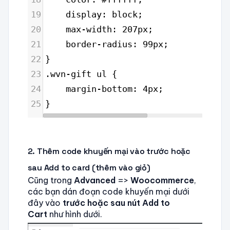
19
display: block;
20
max-width: 207px;
21
border-radius: 99px;
22
}
23
.wvn-gift ul {
24
margin-bottom: 4px;
25
}
2. Thêm code khuyến mại vào trước hoặc
sau Add to card (thêm vào giỏ)
Cũng trong
Advanced
=>
Woocommerce
,
các bạn dán đoạn code khuyến mại dưới
đây vào
trước hoặc sau nút Add to
Cart
như hình dưới.