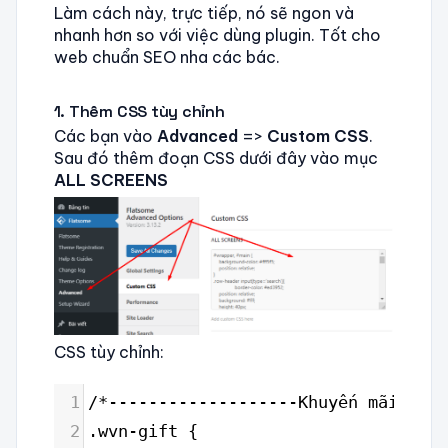
Làm cách này, trực tiếp, nó sẽ ngon và
nhanh hơn so với việc dùng plugin. Tốt cho
web chuẩn SEO nha các bác.
1. Thêm CSS tùy chỉnh
Các bạn vào
Advanced
=>
Custom CSS
.
Sau đó thêm đoạn CSS dưới đây vào mục
ALL SCREENS
CSS tùy chỉnh:
1
/*-------------------Khuyến mãi CSS 
2
.wvn-gift {