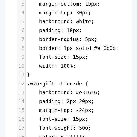
3
margin-bottom: 15px;
4
margin-top: 30px;
5
background: white;
6
padding: 10px;
7
border-radius: 5px;
8
border: 1px solid #ef0b0b;
9
font-size: 15px;
10
width: 100%;
11
}
12
.wvn-gift .tieu-de {
13
background: #e31616;
14
padding: 2px 20px;
15
margin-top: -24px;
16
font-size: 15px;
17
font-weight: 500;
18
color: #ffffff;