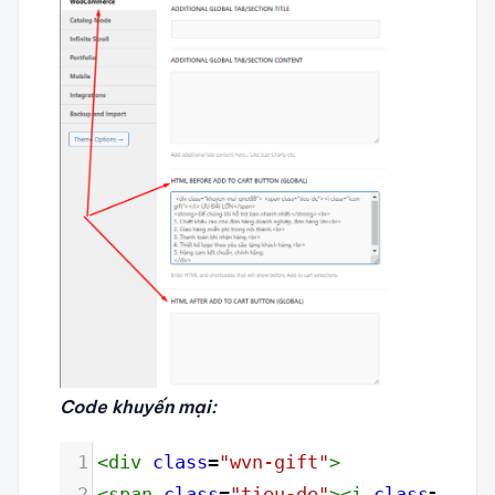
Code khuyến mại:
1
<
div
class
=
"wvn-gift"
>
2
<
span
class
=
"tieu-de"
><
i
class
=
"icon