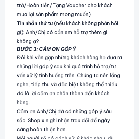
trả/Hoàn tiền/Tặng Voucher cho khách
mua lại sản phẩm mong muốn)
Tin nhắn thứ tư
(nếu khách không phản hồi
gì): Anh/Chị có cần em hỗ trợ thêm gì
không ạ?
BƯỚC 3: CẢM ƠN GÓP Ý
Đôi khi vẫn gặp những khách hàng họ đưa ra
những lời góp ý sau khi quá trình hỗ trợ/tư
vấn xử lý tình huống trên. Chúng ta nên lắng
nghe, tiếp thu và đặc biệt không thể thiếu
đó là lời cảm ơn chân thành đến khách
hàng.
Cảm ơn Anh/Chị đã có những góp ý sâu
sắc. Shop xin ghi nhận trau dồi để ngày
càng hoàn thiện hơn.
Mỗi người sẽ có cách xử lý khác nhau, dù