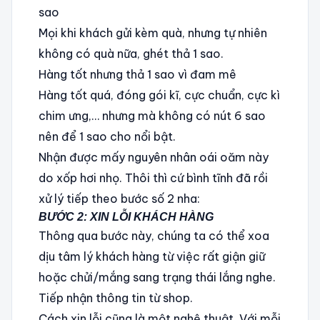
sao
Mọi khi khách gửi kèm quà, nhưng tự nhiên
không có quà nữa, ghét thả 1 sao.
Hàng tốt nhưng thả 1 sao vì đam mê
Hàng tốt quá, đóng gói kĩ, cực chuẩn, cực kì
chim ưng,… nhưng mà không có nút 6 sao
nên để 1 sao cho nổi bật.
Nhận được mấy nguyên nhân oái oăm này
do xốp hơi nhọ. Thôi thì cứ bình tĩnh đã rồi
xử lý tiếp theo bước số 2 nha:
BƯỚC 2: XIN LỖI KHÁCH HÀNG
Thông qua bước này, chúng ta có thể xoa
dịu tâm lý khách hàng từ việc rất giận giữ
hoặc chửi/mắng sang trạng thái lắng nghe.
Tiếp nhận thông tin từ shop.
Cách xin lỗi cũng là một nghệ thuật. Với mỗi