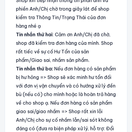
Shop xin tiếp nhận thông tin phản ánh và
phiền Anh/Chị chờ trong giây lát để shop
kiểm tra Thông Tin/Trạng Thái của đơn
hàng nhé ạ
Tin nhắn thứ hai
: Cảm ơn Anh/Chị đã chờ,
shop đã kiểm tra đơn hàng của mình. Shop
rất tiếc về sự cố Hư Tổn của sản
phẩm/Giao sai, nhầm sản phẩm.
Tin nhắn thứ ba:
Nếu đơn hàng có sản phẩm
bị hư hỏng => Shop sẽ xác minh hư tổn đối
với đơn vị vận chuyển và có hướng xử lý đền
bù (nếu có) cho mình hoặc là hoàn trả hàng
về cho shop ạ. Nếu đơn hàng có sản phẩm
giao sai/giao nhầm => Shop rất xin lỗi
Anh/Chị cho sự cố nhầm lẫn/sai sót không
đáng có (đưa ra biện pháp xử lý, hỗ trợ: Đổi