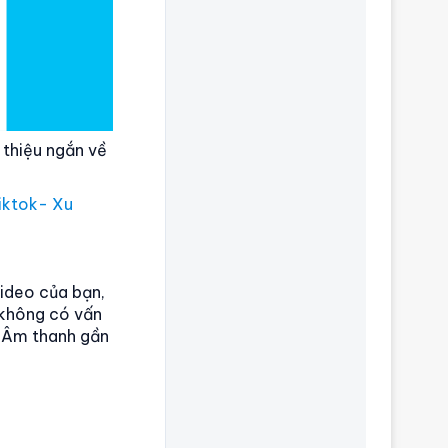
i thiệu ngắn về
tiktok- Xu
ideo của bạn,
 không có vấn
t Âm thanh gần