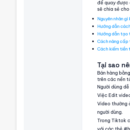
để quay được c
sẽ chia sẻ cho
Nguyên nhân gì 
Hướng dẫn cách 
Hướng dẫn tạo t
Cách nâng cấp t
Cách kiếm tiền 
Tại sao n
Bán hàng bằng 
trên các nền t
Người dùng dễ 
Việc Edit vide
Video thường ở
người dùng.
Trong Tiktok c
với các thẻ #h