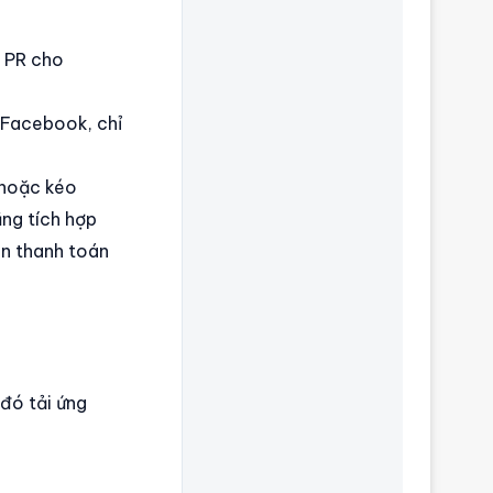
á PR cho
 Facebook, chỉ
 hoặc kéo
ng tích hợp
án thanh toán
 đó tải ứng