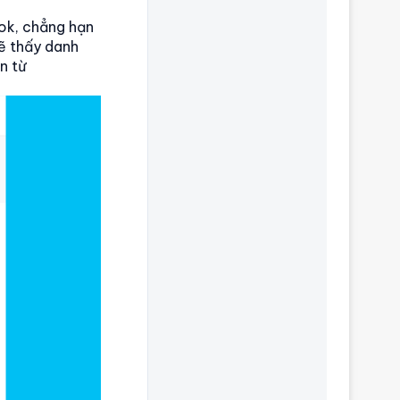
ok, chẳng hạn
sẽ thấy danh
n từ