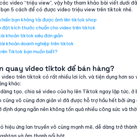
ác video “triệu view”, vậy hãy tham khảo bài viết dưới đ
 bạn 5 cách để có được video triệu view trên tiktok nhé.
khiến bạn không tải được ảnh lên tiktok shop
đặt kích thước chuẩn cho video trên tiktok
ài khoản tiktok siêu đơn giản
ài khoản doanh nghiệp trên tiktok
trên Tiktok bạn muốn biết?
ên quay video tiktok để bán hàng?
video trên tiktok có rất nhiều lơi ích, và tiện dụng hơn so
ảng khác:
dàng tạo, chia sẻ video của họ lên Tiktok ngay lập tức, ở 
o cũng vô cùng đơn giản vì đã được hỗ trợ hầu hết bởi ứng
 định dạng ngắn nên không tốn quá nhiều công sức và thờ
ó hiệu ứng lan truyền vô cùng mạnh mẽ, dễ dàng trở thành
ashtag và âm thanh nổi bật.