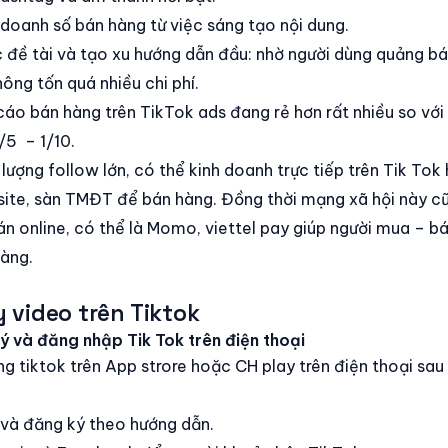
doanh số bán hàng từ việc sáng tạo nội dung.
 đề tài và tạo xu hướng dẫn đầu: nhờ người dùng quảng b
ông tốn quá nhiều chi phí.
cáo bán hàng trên TikTok ads đang rẻ hơn rất nhiều so với
/5 – 1/10.
lượng follow lớn, có thể kinh doanh trực tiếp trên Tik Tok
site, sàn TMĐT để bán hàng. Đồng thời mạng xã hội này cũ
n online, có thể là Momo, viettel pay giúp người mua – b
àng.
 video trên Tiktok
ý và đăng nhập Tik Tok trên điện thoại
ng tiktok trên App strore hoặc CH play trên điện thoại sau
 và đăng ký theo hướng dẫn.