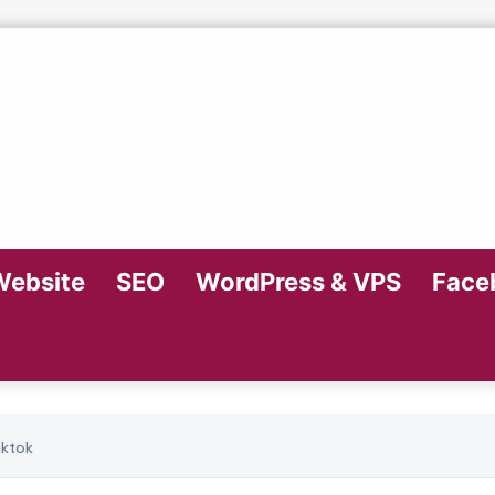
Website
SEO
WordPress & VPS
Faceb
iktok