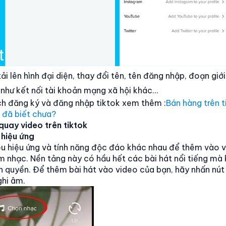
ải lên hình đại diện, thay đổi tên, tên đăng nhập, đoạn giớ
như kết nối tài khoản mạng xã hội khác…
h đăng ký và đăng nhập tiktok xem thêm :
Bán hàng trên 
 đã biết chưa?
quay video trên tiktok
 hiệu ứng
ều hiệu ứng và tính năng độc đáo khác nhau để thêm vào v
 nhạc. Nền tảng này có hầu hết các bài hát nổi tiếng mà
n quyền. Để thêm bài hát vào video của bạn, hãy nhấn nú
ghi âm.