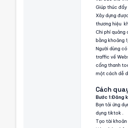
Giúp thúc đẩy 
Xây dựng được
thương hiệu kh
Chi phí quảng 
bằng khoảng 1
Người dùng có 
traffic về Web
cổng thanh toá
một cách dễ d
Cách quay
Bước 1:Đăng k
Bạn tải ứng dụ
dụng tiktok .
Tạo tài khoản