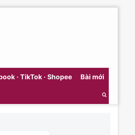
ook · TikTok · Shopee
Bài mới
Search
for