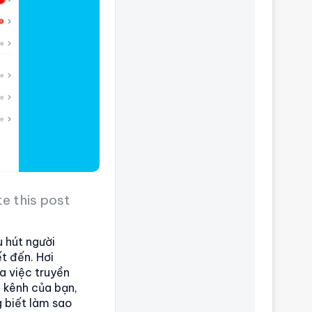
e this post
u hút người
t đến. Hơi
a việc truyền
 kênh của bạn,
g biết làm sao