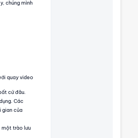
ây, chúng mình
 với quay video
bất cứ đâu.
 dụng. Các
i gian của
 một trào lưu