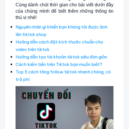
Cùng dành chút thời gian cho bài viết dưới đây
của chúng mình để biết thêm những thông tin
thú vị nhé!
Nguyên nhân gì khiến bạn không tải được ảnh
lên tiktok shop
Hướng dẫn cách đặt kích thước chuẩn cho
video trên tiktok
Hướng dẫn tạo tài khoản tiktok siêu đơn giản
Cách kiếm tiền trên Tiktok bạn muốn biết?
Top 5 cách tăng follow tiktok nhanh chóng, có
trả phí