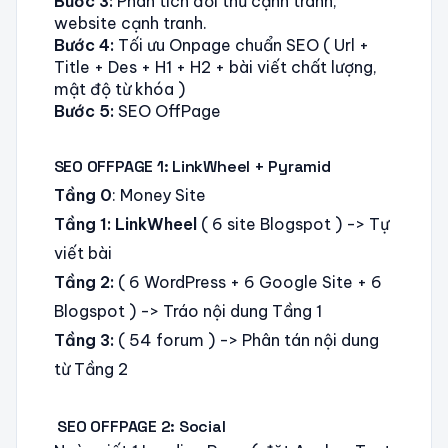
Bước 3:
Phân tích đối thủ cạnh tranh,
website cạnh tranh.
Bước 4:
Tối ưu Onpage chuẩn SEO ( Url +
Title + Des + H1 + H2 + bài viết chất lượng,
mật độ từ khóa )
Bước 5:
SEO OffPage
SEO OFFPAGE 1: LinkWheel + Pyramid
Tầng 0
: Money Site
Tầng 1:
LinkWheel
( 6 site Blogspot ) -> Tự
viết bài
Tầng 2:
( 6 WordPress + 6 Google Site + 6
Blogspot ) -> Tráo nội dung Tầng 1
Tầng 3:
( 54 forum ) -> Phân tán nội dung
từ Tầng 2
SEO OFFPAGE 2: Social