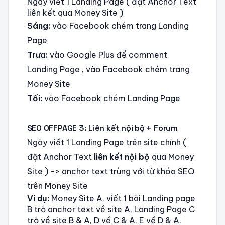
Ngày viết 1 Landing Page ( đặt Anchor Text
liên kết qua Money Site )
Sáng:
vào Facebook chém trang Landing
Page
Trưa:
vào Google Plus để comment
Landing Page
,
vào Facebook chém trang
Money Site
Tối:
vào Facebook chém Landing Page
SEO OFFPAGE 3: Liên kết nội bộ + Forum
Ngày viết 1 Landing Page trên site chính (
đặt Anchor Text
liên kết nội bộ
qua Money
Site ) -> anchor text trùng với từ khóa SEO
trên Money Site
Ví dụ:
Money Site A, viết 1 bài Landing page
B trỏ anchor text về site A, Landing Page C
trỏ về site B & A, D về C & A, E về D & A.