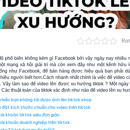
Rat
độ phổ biến không kém gì Facebook bởi vậy ngày nay nhiều 
 một mạng xã hội giải trí mà còn xem đây như một kênh hữu 
giống như Facebook, để bán hàng được hiệu quả bạn phải d
hiều người biết hơn.Cách nhanh nhất chính là việc để video c
k. Vậy làm sao để video lên được xu hướng tiktok ? Một ngày
? Các thuật toán của tiktok xác định như nào để video lên xu h
khiến bạn không tải được ảnh lên tiktok shop
đặt kích thước chuẩn cho video trên tiktok
ài khoản tiktok siêu đơn giản
ài khoản doanh nghiệp trên tiktok
trên Tiktok bạn muốn biết?