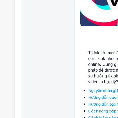
Tiktok có mức 
coi tiktok như
online. Cũng 
pháp để được n
xu hướng tikto
video là hợp lý
Nguyên nhân gì 
Hướng dẫn cách 
Hướng dẫn tạo t
Cách nâng cấp t
Cách kiếm tiền 