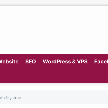
Website
SEO
WordPress & VPS
Faceb
u hướng tiktok