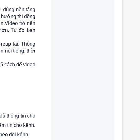
ời dùng nền tảng
u hướng thì đồng
ơn.
Video trở nên
 hơn. Từ đó, bạn
reup lại. Thông
 nổi tiếng, thời
15 cách để video
đủ thông tin cho
iềm tin cho kênh.
theo dõi kênh.