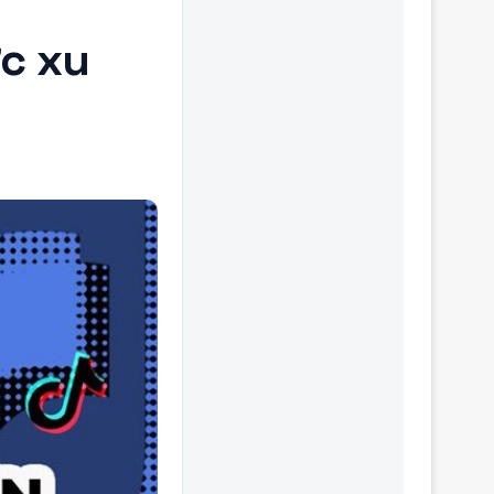
ợc xu