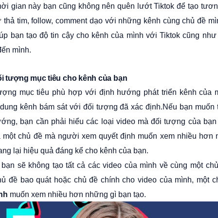
ời gian này bạn cũng không nên quên lướt Tiktok để tạo tương
 thả tim, follow, comment dạo với những kênh cùng chủ đề 
iúp bạn tạo độ tin cậy cho kênh của mình với Tiktok cũng như
đến mình.
đối tượng mục tiêu cho kênh của bạn
ượng mục tiêu phù hợp với định hướng phát triển kênh của 
dung kênh bám sát với đối tượng đã xác định.Nếu bạn muốn t
ướng, bạn cần phải hiểu các loại video mà đối tượng của bạn
a một chủ đề mà người xem quyết định muốn xem nhiều hơn
ang lại hiệu quả đáng kể cho kênh của bạn.
 bạn sẽ không tạo tất cả các video của mình về cùng một ch
ủ đề bao quát hoặc chủ đề chính cho video của mình, một c
nh
muốn xem nhiều hơn những gì bạn tạo.