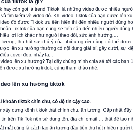
của tiktok là gì?
 hay còn gọi là trend Tiktok, là những video được nhiều ngư
 và tìm kiếm về video đó. Khi video Tiktok của bạn được lên x
video đó được Tiktok ưu tiên hiển thị đến nhiều người dùng h
 khoản TikTok của bạn cũng sẽ tiếp cận đến nhiều người dùng
hiều lợi ích khác như người theo dõi, sức ảnh hưởng,…
 tượng, thu hút sự chú ý của nhiều người dùng có thể được 
ược lên xu hướng thường có nội dung giải trí, gây cười, sự kiện
điệu cover đẹp, nhảy lạ,…
video lên xu hướng? Tại đây chúng mình chia sẻ tới các bạn 
lên được xu hướng tiktok, cùng tham khảo nhé.
ideo lên xu hướng tiktok
i khoản tiktok chỉn chu, có độ tin cậy cao.
ư xây dựng kênh tiktok thật chỉnh chu, ấn tượng. Cập nhật đầy 
 tin trên Tik Tok nên sử dụng tên, địa chỉ email,… thật để tạo n
ắt mắt cũng là cách tạo ấn tượng đầu tiên thu hút nhiều người 