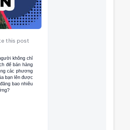
e this post
người không chỉ
ích để bán hàng
ùng các phương
ủa bạn lên được
 đăng bao nhiêu
ướng?