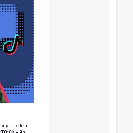
 tiếp cận được
:
Từ 6h – 9h
: