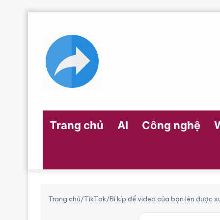
Trang chủ
AI
Công nghệ
Trang chủ
/
TikTok
/
Bí kíp để video của bạn lên được x