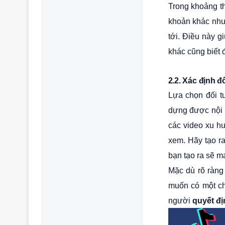
Trong khoảng th
khoản khác như
tới. Điều này g
khác cũng biết 
2.2. Xác định 
Lựa chọn đối t
dựng được nội 
các video xu h
xem. Hãy tạo r
bạn tạo ra sẽ m
Mặc dù rõ ràng
muốn có một ch
người
quyết đị