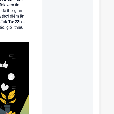
Tok xem tin
 để thư giãn
à thời điểm ăn
kTok.
Từ 22h –
o, giới thiệu