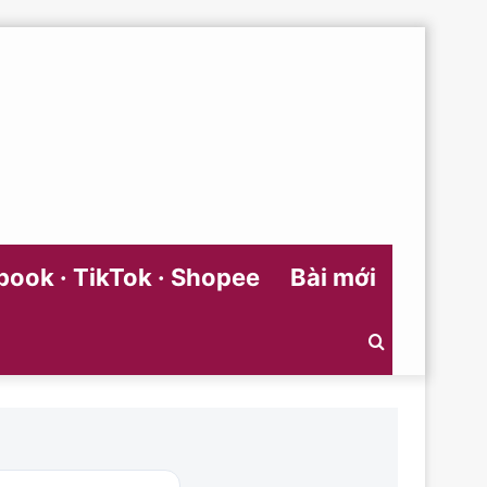
ook · TikTok · Shopee
Bài mới
Search
for