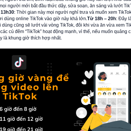
ọi người mới bắt đầu thức dậy, sửa soạn, ăn sáng và lướt Tik
 13h30
: Thời gian này mọi người nghỉ trưa và muốn xem TikTok
 dùng online TikTok vào giờ này khá lớn.
Từ 18h – 20h
: Đây l
 dùng cũng sẽ lướt vài vòng TikTok, đôi khi vừa ăn vừa xem Ti
ờ các cú đêm “TikTok” hoạt động mạnh, vì thế, nếu muốn quảng cá
y là khung giờ thích hợp nhất.