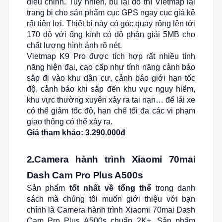
điều chỉnh. Tuy nhiên, bù lại đó thì Vietmap lại
trang bị cho sản phẩm cục GPS ngay cục giá kê
rất tiện lợi. Thiết bị này có góc quay rộng lên tới
170 độ với ống kính có độ phân giải 5MB cho
chất lượng hình ảnh rõ nét.
Vietmap K9 Pro được tích hợp rất nhiều tính
năng hiện đại, cao cấp như tính năng cảnh báo
sắp đi vào khu dân cư, cảnh báo giới hạn tốc
độ, cảnh báo khi sắp đến khu vực nguy hiểm,
khu vực thường xuyên xảy ra tai nạn… để lái xe
có thể giảm tốc độ, hạn chế tối đa các vi phạm
giao thông có thể xảy ra.
Giá tham khảo: 3.290.000đ
2.
Camera hành trình Xiaomi 70mai
Dash Cam Pro Plus A500s
Sản phẩm
tốt nhất về tổng thể
trong danh
sách mà chúng tôi muốn giới thiệu với bạn
chính là Camera hành trình Xiaomi 70mai Dash
Cam Pro Plus A500s chuẩn 2K+. Sản phẩm