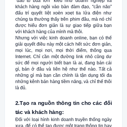
“đao to búa lớn” kiểu như doanh nghiệp và
khách hàng ngồi vào bàn đàm đạo, “cân não”
đấu trí quyết liệt xoèn xoẹt tia lửa điện như
chúng ta thường thấy trên phim đâu, mà nó chỉ
được hiểu đơn giản là sự giao tiếp giữa bạn
với khách hàng của mình mà thôi.
Nhưng với việc kinh doanh online, bạn có thể
giải quyết điều này một cách hết sức đơn giản,
mọi lúc, mọi nơi, mọi thời điểm, thông qua
Internet. Chỉ cần một đường link nhỏ cũng dư
sức để mọi người biết bạn là ai, đang bán cái
gì, bán ở đâu và liên hệ như thế nào. Tất cả
những gì mà bạn cần chính là tận dụng tối đa
những kênh bán hàng tiềm năng, và chỉ thế thôi
là đủ.
2.Tạo ra nguồn thông tin cho các đối
tác và khách hàng:
Đối với loại hình kinh doanh truyền thống ngày
xưa, để có thể tạo được một trang thông tin hay