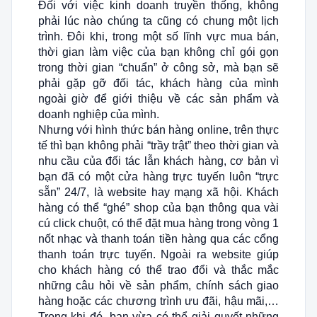
Đối với việc kinh doanh truyền thống, không
phải lúc nào chúng ta cũng có chung một lịch
trình. Đôi khi, trong một số lĩnh vực mua bán,
thời gian làm việc của bạn không chỉ gói gọn
trong thời gian “chuẩn” ở công sở, mà bạn sẽ
phải gặp gỡ đối tác, khách hàng của mình
ngoài giờ để giới thiệu về các sản phẩm và
doanh nghiệp của mình.
Nhưng với hình thức bán hàng online, trên thực
tế thì bạn không phải “trầy trật” theo thời gian và
nhu cầu của đối tác lẫn khách hàng, cơ bản vì
bạn đã có một cửa hàng trực tuyến luôn “trực
sẵn” 24/7, là website hay mạng xã hội. Khách
hàng có thể “ghé” shop của bạn thông qua vài
cú click chuột, có thể đặt mua hàng trong vòng 1
nốt nhạc và thanh toán tiền hàng qua các cổng
thanh toán trực tuyến. Ngoài ra website giúp
cho khách hàng có thể trao đổi và thắc mắc
những câu hỏi về sản phẩm, chính sách giao
hàng hoặc các chương trình ưu đãi, hậu mãi,…
Trong khi đó, bạn vừa có thể giải quyết những