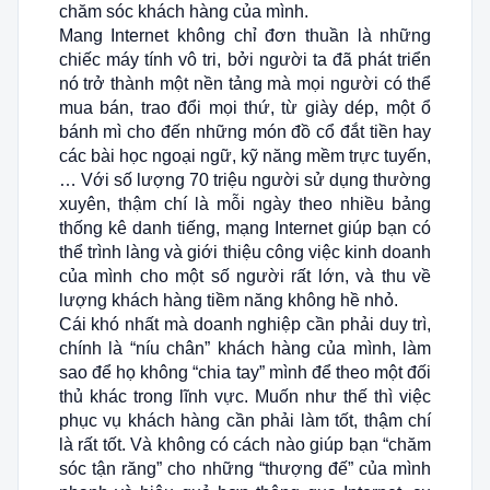
chăm sóc khách hàng của mình.
Mang Internet không chỉ đơn thuần là những
chiếc máy tính vô tri, bởi người ta đã phát triển
nó trở thành một nền tảng mà mọi người có thể
mua bán, trao đổi mọi thứ, từ giày dép, một ổ
bánh mì cho đến những món đồ cổ đắt tiền hay
các bài học ngoại ngữ, kỹ năng mềm trực tuyến,
… Với số lượng 70 triệu người sử dụng thường
xuyên, thậm chí là mỗi ngày theo nhiều bảng
thống kê danh tiếng, mạng Internet giúp bạn có
thể trình làng và giới thiệu công việc kinh doanh
của mình cho một số người rất lớn, và thu về
lượng khách hàng tiềm năng không hề nhỏ.
Cái khó nhất mà doanh nghiệp cần phải duy trì,
chính là “níu chân” khách hàng của mình, làm
sao để họ không “chia tay” mình để theo một đối
thủ khác trong lĩnh vực. Muốn như thế thì việc
phục vụ khách hàng cần phải làm tốt, thậm chí
là rất tốt. Và không có cách nào giúp bạn “chăm
sóc tận răng” cho những “thượng đế” của mình