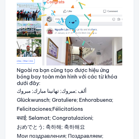
Ngoài ra bạn cũng tạo được hiệu ứng
bóng bay toàn màn hình với các từ khóa
dưới đây:
ألف ;مبروك; تهانينا مبارك; مبروك
Glückwunsch; Gratuliere; Enhorabuena;
Felicitaciones;Félicitations
बधाई; Selamat; Congratulazioni;
おめでとう; 축하해; 축하해요
Мои поздравления; Поздравляем;