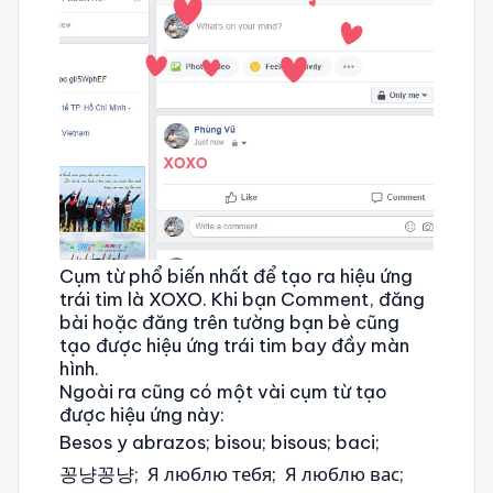
Cụm từ phổ biến nhất để tạo ra hiệu ứng
trái tim là XOXO. Khi bạn Comment, đăng
bài hoặc đăng trên tường bạn bè cũng
tạo được hiệu ứng trái tim bay đầy màn
hình.
Ngoài ra cũng có một vài cụm từ tạo
được hiệu ứng này:
Besos y abrazos; bisou; bisous; baci;
꽁냥꽁냥; Я люблю тебя; Я люблю вас;