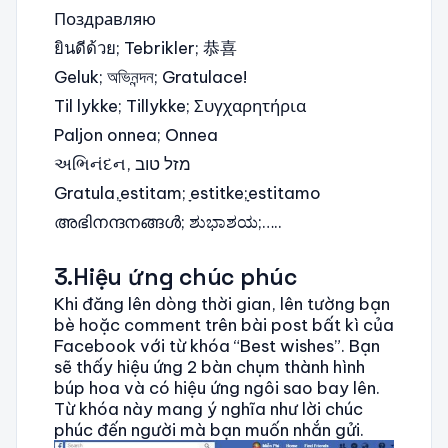
Поздравляю
ยินดีด้วย; Tebrikler; 恭喜
Geluk; অভিনন্দন; Gratulace!
Til lykke; Tillykke; Συγχαρητήρια
Paljon onnea; Onnea
અભિનંદન, מזל טוב
Gratula,ָestitam; ָestitke;ָestitamo
അഭിനന്ദനങ്ങൾ; ಶುಭಾಶಯ;…..
3.Hiệu ứng chúc phúc
Khi đăng lên dòng thời gian, lên tường bạn
bè hoặc comment trên bài post bất kì của
Facebook với từ khóa “Best wishes”. Bạn
sẽ thấy hiệu ứng 2 bàn chụm thành hình
búp hoa và có hiệu ứng ngôi sao bay lên.
Từ khóa này mang ý nghĩa như lời chúc
phúc đến người mà bạn muốn nhắn gửi.