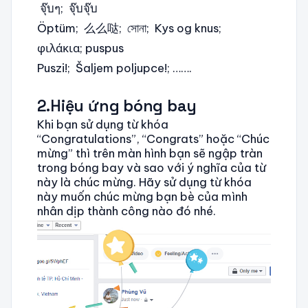
จุ๊บๆ; จุ๊บจุ๊บ
Öptüm; 么么哒; সোনা; Kys og knus;
φιλάκια; puspus
Puszi!; Šaljem poljupce!; …….
2.Hiệu ứng bóng bay
Khi bạn sử dụng từ khóa
“Congratulations”, “Congrats” hoặc “Chúc
mừng” thì trên màn hình bạn sẽ ngập tràn
trong bóng bay và sao với ý nghĩa của từ
này là chúc mừng. Hãy sử dụng từ khóa
này muốn chúc mừng bạn bè của mình
nhân dịp thành công nào đó nhé.