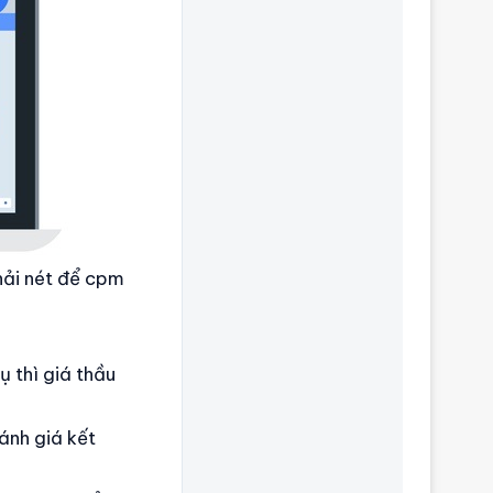
hải nét để cpm
 thì giá thầu
ánh giá kết