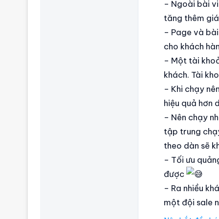
– Ngoài bài v
tăng thêm giá 
– Page và bài
cho khách hà
– Một tài kho
khách. Tài kho
– Khi chạy nê
hiệu quả hơn d
– Nên chạy nh
tập trung chạ
theo dàn sẽ k
– Tối ưu quản
được
– Ra nhiều kh
một đội sale n