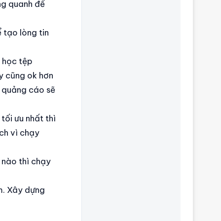
ng quanh để
tạo lòng tin
 học tệp
ạy cũng ok hơn
m quảng cáo sẽ
ối ưu nhất thì
ch vì chạy
 nào thì chạy
m. Xây dựng