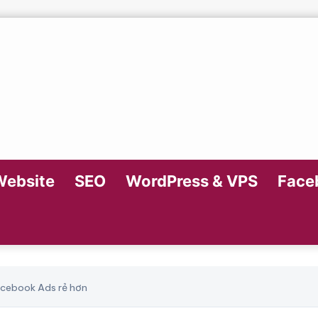
Website
SEO
WordPress & VPS
Faceb
acebook Ads rẻ hơn