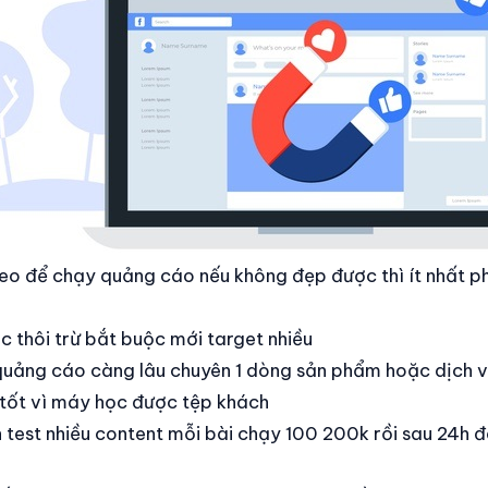
deo để chạy quảng cáo nếu không đẹp được thì ít nhất p
c thôi trừ bắt buộc mới target nhiều
uảng cáo càng lâu chuyên 1 dòng sản phẩm hoặc dịch vụ
tốt vì máy học được tệp khách
 test nhiều content mỗi bài chạy 100 200k rồi sau 24h đ