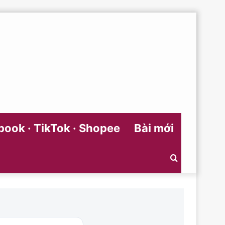
ook · TikTok · Shopee
Bài mới
Search
for