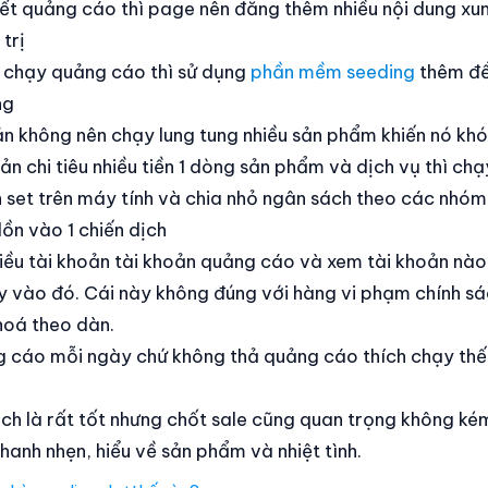
iết quảng cáo thì page nên đăng thêm nhiều nội dung xu
trị
 chạy quảng cáo thì sử dụng
phần mềm seeding
thêm để 
ng
ản không nên chạy lung tung nhiều sản phẩm khiến nó khó
ản chi tiêu nhiều tiền 1 dòng sản phẩm và dịch vụ thì ch
n set trên máy tính và chia nhỏ ngân sách theo các nhó
ồn vào 1 chiến dịch
iều tài khoản tài khoản quảng cáo và xem tài khoản nào t
y vào đó. Cái này không đúng với hàng vi phạm chính sá
hoá theo dàn.
g cáo mỗi ngày chứ không thả quảng cáo thích chạy thế
ách là rất tốt nhưng chốt sale cũng quan trọng không ké
hanh nhẹn, hiểu về sản phẩm và nhiệt tình.