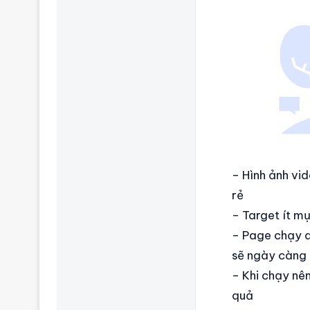
– Hình ảnh vi
rẻ
– Target ít mụ
– Page chạy q
sẽ ngày càng 
– Khi chạy nên
quả